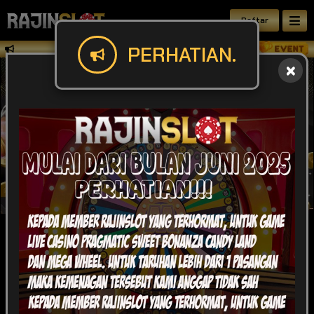
Daftar
PERHATIAN.
IDR
50,359,700,135
POPULAR
SLOT
LIVE GAME
CASINO